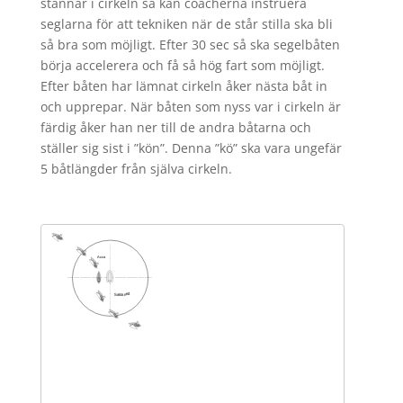
stannar i cirkeln så kan coacherna instruera
seglarna för att tekniken när de står stilla ska bli
så bra som möjligt. Efter 30 sec så ska segelbåten
börja accelerera och få så hög fart som möjligt.
Efter båten har lämnat cirkeln åker nästa båt in
och upprepar. När båten som nyss var i cirkeln är
färdig åker han ner till de andra båtarna och
ställer sig sist i ”kön”. Denna ”kö” ska vara ungefär
5 båtlängder från själva cirkeln.
——————————————-
Acca
——————————————-
Sakta ned