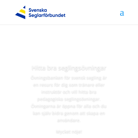
Hitta bra seglingsövningar
Övningsbanken för svensk segling är
en resurs för dig som tränare eller
instruktör och vill hitta bra
pedagogiska seglingsövningar.
Övningarna är öppna för alla och du
kan själv bidra genom att skapa en
användare.
Mycket nöje!